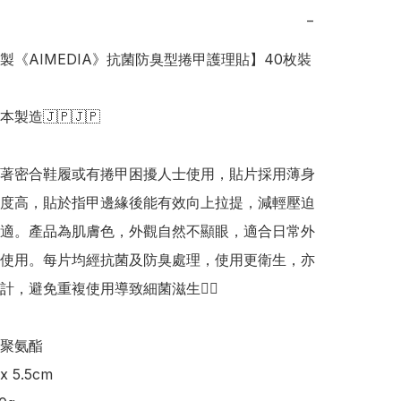
−
本製《AIMEDIA》抗菌防臭型捲甲護理貼】40枚裝

日本製造🇯🇵🇯🇵

著密合鞋履或有捲甲困擾人士使用，貼片採用薄身
度高，貼於指甲邊緣後能有效向上拉提，減輕壓迫
適。產品為肌膚色，外觀自然不顯眼，適合日常外
使用。每片均經抗菌及防臭處理，使用更衛生，亦
計，避免重複使用導致細菌滋生👍🏻

聚氨酯

 5.5cm  
