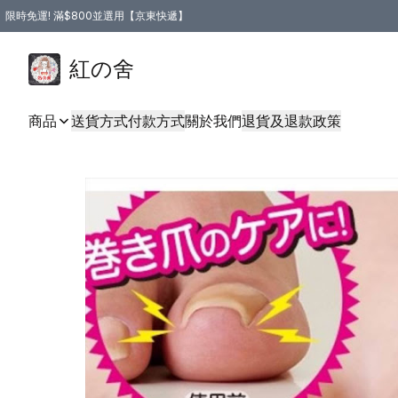
限時免運! 滿$800並選用【京東快遞】
紅の舍
商品
送貨方式
付款方式
關於我們
退貨及退款政策