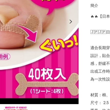
簡介
🔥🔥【日
🇯🇵🇯🇵
適合長期穿
設計，貼合
感，舒緩不
出或工作時
為一次性設
材質：棉、
尺寸： 2.5 x