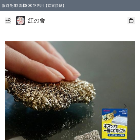
限時免運! 滿$800並選用【京東快遞】
紅の舍