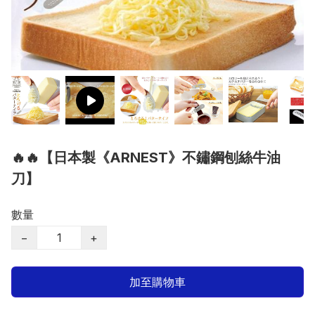
🔥🔥【日本製《ARNEST》不鏽鋼刨絲牛油
刀】
數量
−
+
加至購物車