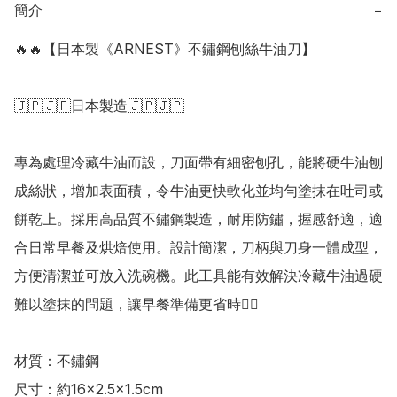
簡介
−
🔥🔥【日本製《ARNEST》不鏽鋼刨絲牛油刀】

🇯🇵🇯🇵日本製造🇯🇵🇯🇵

專為處理冷藏牛油而設，刀面帶有細密刨孔，能將硬牛油刨
成絲狀，增加表面積，令牛油更快軟化並均勻塗抹在吐司或
餅乾上。採用高品質不鏽鋼製造，耐用防鏽，握感舒適，適
合日常早餐及烘焙使用。設計簡潔，刀柄與刀身一體成型，
方便清潔並可放入洗碗機。此工具能有效解決冷藏牛油過硬
難以塗抹的問題，讓早餐準備更省時👍🏻

材質：不鏽鋼

尺寸：約16×2.5×1.5cm
