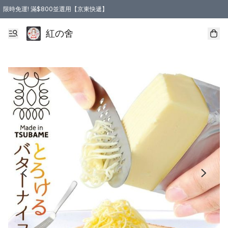
限時免運! 滿$800並選用【京東快遞】
紅の舍