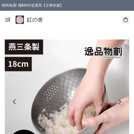
限時免運! 滿$800並選用【京東快遞】
紅の舍