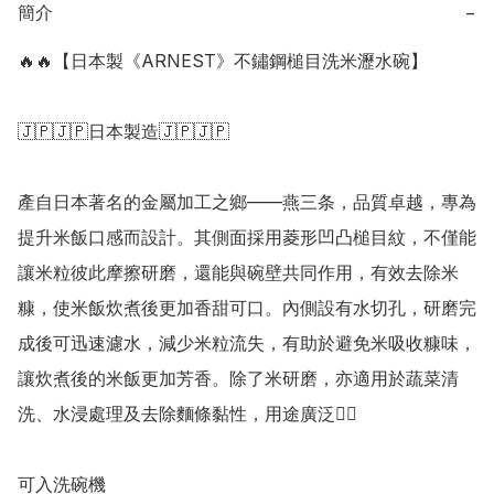
簡介
−
🔥🔥【日本製《ARNEST》不鏽鋼槌目洗米瀝水碗】

🇯🇵🇯🇵日本製造🇯🇵🇯🇵

產自日本著名的金屬加工之鄉——燕三条，品質卓越，專為
提升米飯口感而設計。其側面採用菱形凹凸槌目紋，不僅能
讓米粒彼此摩擦研磨，還能與碗壁共同作用，有效去除米
糠，使米飯炊煮後更加香甜可口。內側設有水切孔，研磨完
成後可迅速濾水，減少米粒流失，有助於避免米吸收糠味，
讓炊煮後的米飯更加芳香。除了米研磨，亦適用於蔬菜清
洗、水浸處理及去除麵條黏性，用途廣泛👍🏻

可入洗碗機
