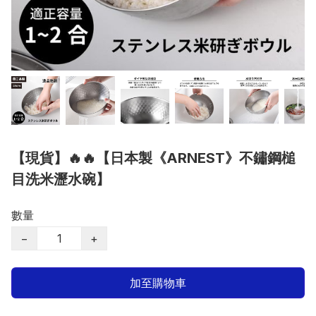
【現貨】🔥🔥【日本製《ARNEST》不鏽鋼槌
目洗米瀝水碗】
數量
−
+
加至購物車