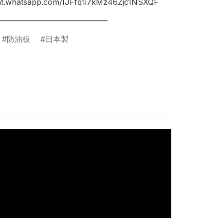
hat.whatsapp.com/IJFfq1i7kMz46Zjc1NSXQF

________________________________
防油板
日本製