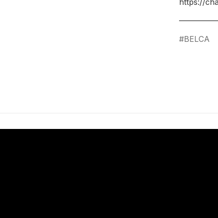
https://c
___________
BELCA