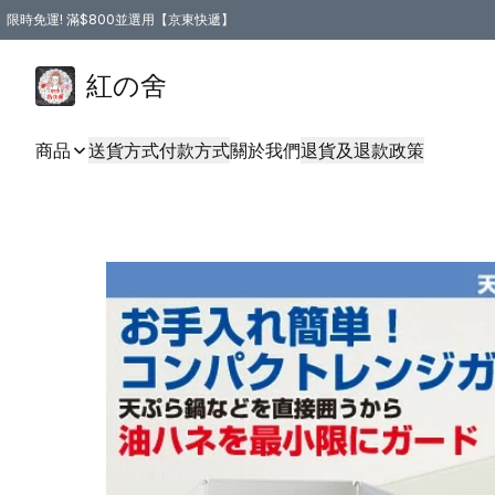
限時免運! 滿$800並選用【京東快遞】
紅の舍
商品
送貨方式
付款方式
關於我們
退貨及退款政策