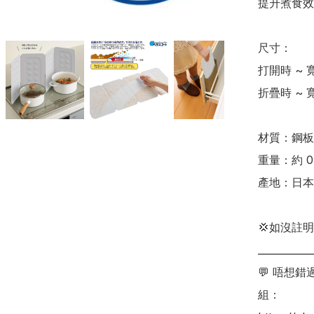
提升煮食效率
尺寸：

打開時 ~ 寬
折疊時 ~ 寬
材質：鋼板
重量：約 0.
產地：日本

💢如沒註
___________
💬 唔想
組：
