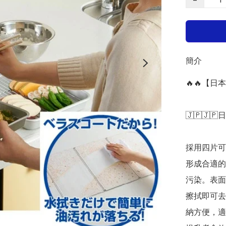
簡介
🔥🔥【日
🇯🇵🇯🇵
採用四片可
形成合適的
污染。表面
擦拭即可去
納方便，適