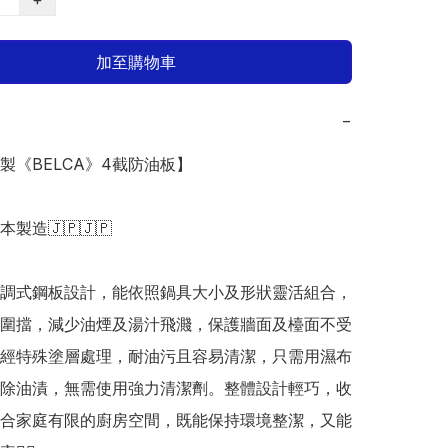
加至購物車
−
本製《BELCA》4截防油板】

日本製造🇯🇵🇯🇵

調式鋼板設計，能依照鍋具大小及形狀靈活組合，
圍擋，減少油煙及湯汁飛濺，保護牆面及檯面不受
經特殊塗層處理，耐油污且容易清潔，只需用濕布
除油漬，無需使用強力清潔劑。整體設計輕巧，收
合家庭有限的廚房空間，既能保持環境整潔，又能