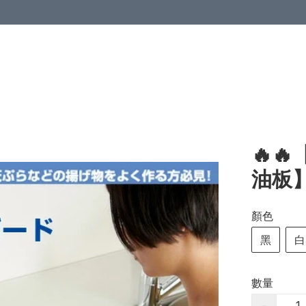
🔥
油板
顏色
黑
白
數量
−