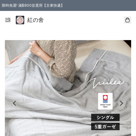
限時免運! 滿$800並選用【京東快遞】
紅の舍