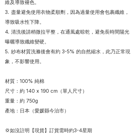
維及導致褪色。

3.	盡量避免使用衣物柔順劑，因為過量使用會包裹纖維，
導致吸水性下降。

4.	清洗後請稍微拉平整，在通風處晾乾，避免長時間陽光
曝曬導致纖維變硬。

5.	紗布材質洗滌後會有約 3-5% 的自然縮水，此乃正常現
象，不影響使用。

材質：100% 純棉

尺寸：約 140 x 190 cm（單人尺寸）

重量：約 750g

產地：日本（愛媛縣今治市）

💢如沒註明【現貨】訂貨需時約3-4星期
