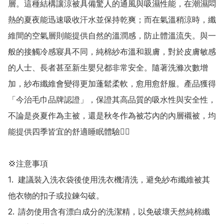
層。這種結構讓涼被具備驚人的通風與吸濕性能，在潮濕悶
熱的夏夜能迅速吸收汗水並保持乾爽；而在氣溫稍涼時，纖
維間的空氣層則能提供自然的溫潤感，防止體溫流失。與一
般的接觸冷感寢具不同，純棉紗布溫和親膚，對於皮膚敏感
的人士、長者甚至新生嬰兒都非常安全。隨著洗滌次數增
加，紗布纖維會變得更加蓬鬆柔軟，愈用愈舒服。產品獲得
「今治毛巾品牌認證」，保證其高品質的吸水性與安全性，
不論是炎夏作為主被，還是秋冬作為被芯內的內層襯被，均
能提供四季皆宜的舒適睡眠體驗👍🏻

💢注意事項

1.	建議裝入洗衣袋後使用洗衣機清洗，避免紗布纖維被其
他衣物的扣子或拉鍊勾破。

2.	請勿使用含有漂白成分的洗潔精，以免破壞天然純棉纖