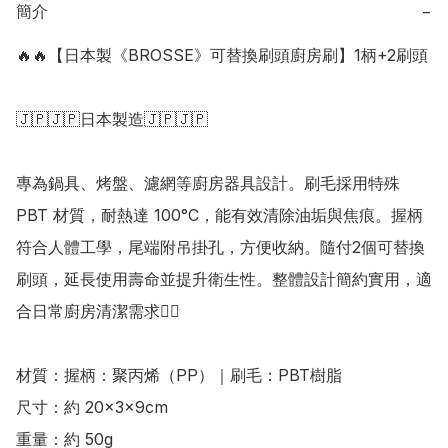
簡介
−
🔥🔥【日本製《BROSSE》可替換刷頭廚房刷】1柄+2刷頭

🇯🇵🇯🇵日本製造🇯🇵🇯🇵

專為鍋具、烤盤、濾網等廚房器具設計。刷毛採用特殊 
PBT 材質，耐熱達 100°C，能有效清除油垢與焦痕。握柄
符合人體工學，尾端附吊掛孔，方便收納。隨付2個可替換
刷頭，延長使用壽命並提升衛生性。整體設計簡約實用，適
合日常廚房清潔需求👍🏻

材質：握柄：聚丙烯（PP）｜刷毛：PBT樹脂 

尺寸：約 20×3×9cm 

重量：約 50g 
