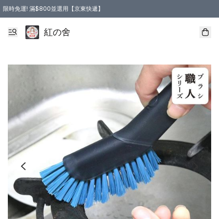
限時免運! 滿$800並選用【京東快遞】
紅の舍