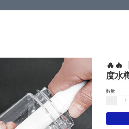
🔥
度水
數量
−