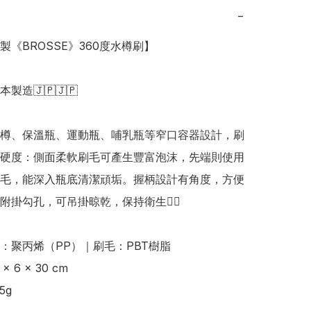
−
本製《BROSSE》360度水樽刷】

日本製造🇯🇵🇯🇵

樽、保溫瓶、運動瓶、哺乳瓶等窄口容器設計，刷
硬度：側面柔軟刷毛可產生豐富泡沫，先端則使用
毛，能深入瓶底清潔頑垢。握柄設計有角度，方便
附掛勾孔，可吊掛晾乾，保持衛生👍🏻

：聚丙烯（PP）｜刷毛：PBT樹脂 

 6 × 30 cm 

g 
