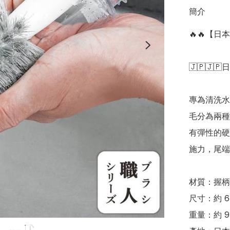
簡介
🔥🔥【日
🇯🇵🇯🇵
專為清洗水
毛分為兩種
有彈性的硬
施力，尾端
材質：握柄
尺寸：約 6 ×
重量：約 95