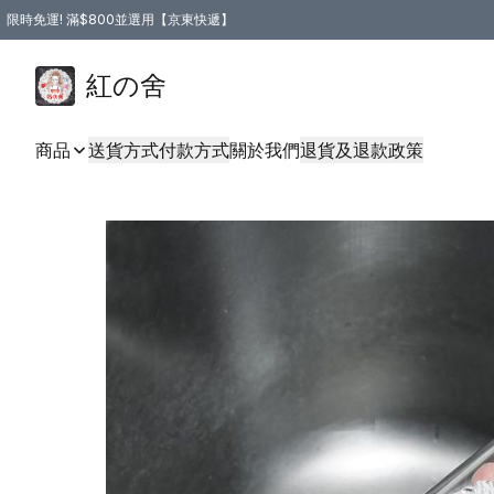
限時免運! 滿$800並選用【京東快遞】
紅の舍
商品
送貨方式
付款方式
關於我們
退貨及退款政策