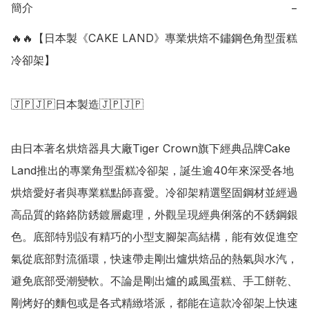
簡介
−
🔥🔥【日本製《CAKE LAND》專業烘焙不鏽鋼色角型蛋糕
冷卻架】

🇯🇵🇯🇵日本製造🇯🇵🇯🇵

由日本著名烘焙器具大廠Tiger Crown旗下經典品牌Cake 
Land推出的專業角型蛋糕冷卻架，誕生逾40年來深受各地
烘焙愛好者與專業糕點師喜愛。冷卻架精選堅固鋼材並經過
高品質的鉻鉻防銹鍍層處理，外觀呈現經典俐落的不銹鋼銀
色。底部特別設有精巧的小型支腳架高結構，能有效促進空
氣從底部對流循環，快速帶走剛出爐烘焙品的熱氣與水汽，
避免底部受潮變軟。不論是剛出爐的戚風蛋糕、手工餅乾、
剛烤好的麵包或是各式精緻塔派，都能在這款冷卻架上快速