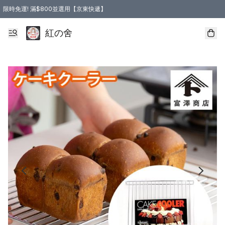
限時免運! 滿$800並選用【京東快遞】
紅の舍