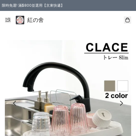
限時免運! 滿$800並選用【京東快遞】
紅の舍