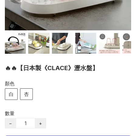
🔥🔥【日本製《CLACE》瀝水盤】
顏色
白
杏
數量
−
+