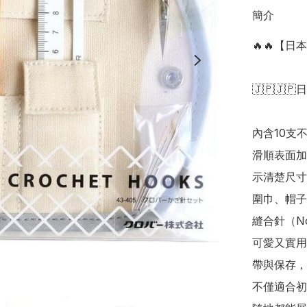
簡介
🔥🔥【日
🇯🇵🇯🇵
內含10支
滑順表面加
示清楚尺寸
圍巾、帽子
縫合針（N
可愛又實用
帶與保存，
不僅適合初