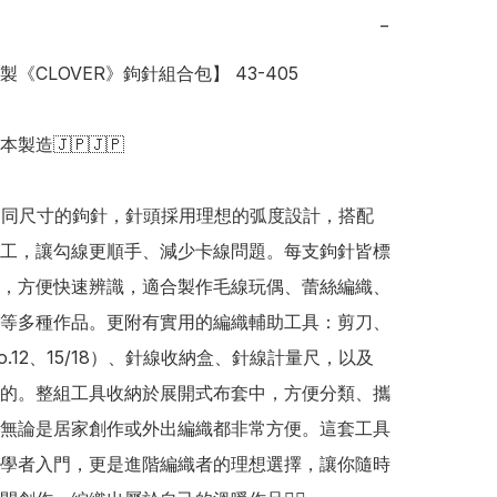
−
本製《CLOVER》鉤針組合包】 43-405

日本製造🇯🇵🇯🇵

不同尺寸的鉤針，針頭採用理想的弧度設計，搭配
工，讓勾線更順手、減少卡線問題。每支鉤針皆標
，方便快速辨識，適合製作毛線玩偶、蕾絲編織、
等多種作品。更附有實用的編織輔助工具：剪刀、
o.12、15/18）、針線收納盒、針線計量尺，以及
的。整組工具收納於展開式布套中，方便分類、攜
無論是居家創作或外出編織都非常方便。這套工具
學者入門，更是進階編織者的理想選擇，讓你隨時