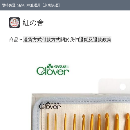
限時免運! 滿$800並選用【京東快遞】
紅の舍
商品
送貨方式
付款方式
關於我們
退貨及退款政策