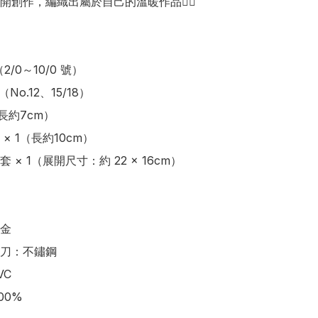
開創作，編織出屬於自己的溫暖作品👍🏻

2/0～10/0 號）

No.12、15/18）

長約7cm）

× 1（長約10cm）

 × 1（展開尺寸：約 22 × 16cm）

金

刀：不鏽鋼

C

0%
