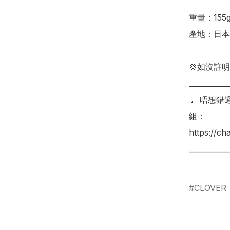
重量：155g
產地：日本

💢如沒註
___________
💬 唔想
組：

https://c
___________
CLOVER