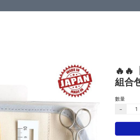
🔥
組合包
數量
−