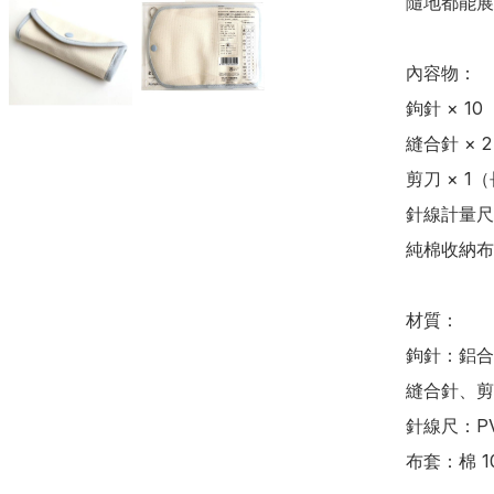
隨地都能展
內容物：

鉤針 × 10（
縫合針 × 2（
剪刀 × 1（
針線計量尺 
純棉收納布套
材質：

鉤針：鋁合
縫合針、剪
針線尺：PV
布套：棉 10