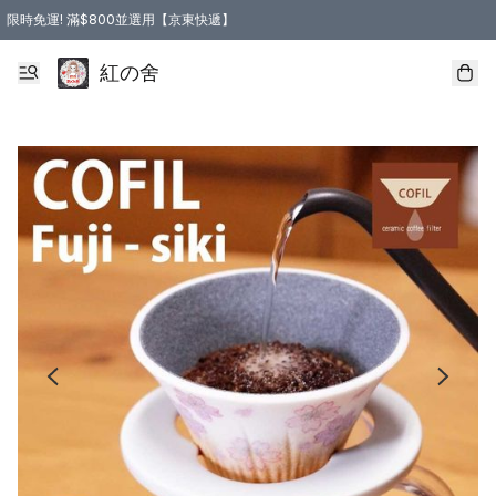
限時免運! 滿$800並選用【京東快遞】
紅の舍