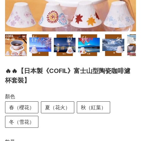
🔥🔥【日本製《COFIL》富士山型陶瓷咖啡濾
杯套裝】
顏色
春（櫻花）
夏（花火）
秋（紅葉）
冬（雪花）