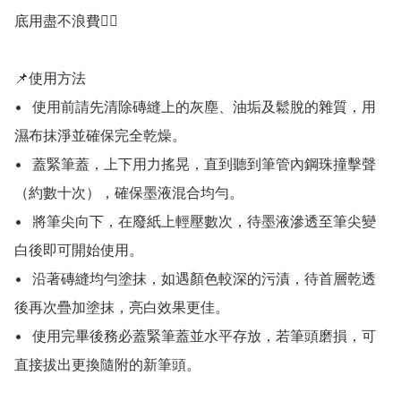
底用盡不浪費👍🏻

📌使用方法

•	使用前請先清除磚縫上的灰塵、油垢及鬆脫的雜質，用
濕布抹淨並確保完全乾燥。

•	蓋緊筆蓋，上下用力搖晃，直到聽到筆管內鋼珠撞擊聲
（約數十次），確保墨液混合均勻。

•	將筆尖向下，在廢紙上輕壓數次，待墨液滲透至筆尖變
白後即可開始使用。

•	沿著磚縫均勻塗抹，如遇顏色較深的污漬，待首層乾透
後再次疊加塗抹，亮白效果更佳。

•	使用完畢後務必蓋緊筆蓋並水平存放，若筆頭磨損，可
直接拔出更換隨附的新筆頭。
