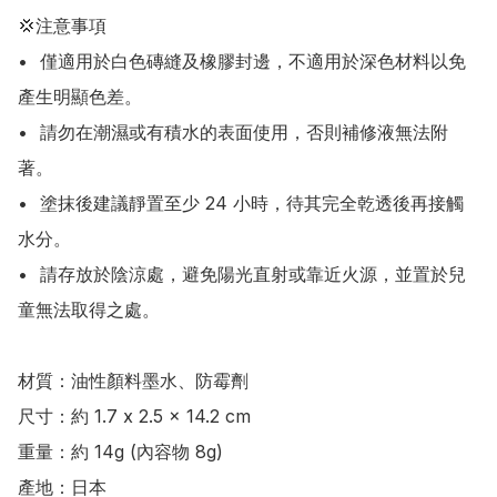
💢注意事項

•	僅適用於白色磚縫及橡膠封邊，不適用於深色材料以免
產生明顯色差。

•	請勿在潮濕或有積水的表面使用，否則補修液無法附
著。

•	塗抹後建議靜置至少 24 小時，待其完全乾透後再接觸
水分。

•	請存放於陰涼處，避免陽光直射或靠近火源，並置於兒
童無法取得之處。

材質：油性顏料墨水、防霉劑

尺寸：約 1.7 x 2.5 x 14.2 cm

重量：約 14g (內容物 8g)

產地：日本
