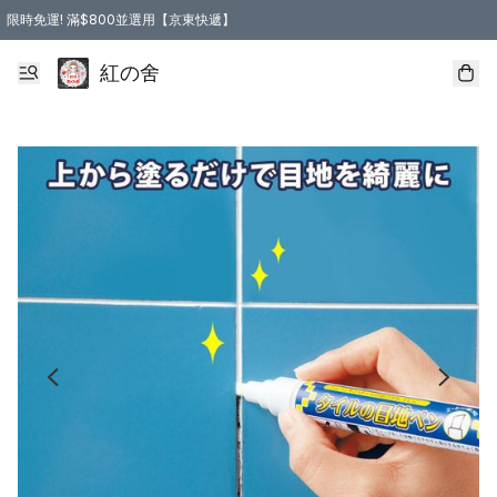
限時免運! 滿$800並選用【京東快遞】
紅の舍