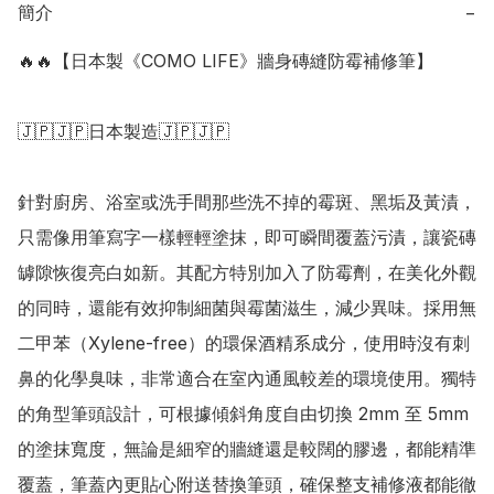
簡介
−
🔥🔥【日本製《COMO LIFE》牆身磚縫防霉補修筆】

🇯🇵🇯🇵日本製造🇯🇵🇯🇵

針對廚房、浴室或洗手間那些洗不掉的霉斑、黑垢及黃漬，
只需像用筆寫字一樣輕輕塗抹，即可瞬間覆蓋污漬，讓瓷磚
罅隙恢復亮白如新。其配方特別加入了防霉劑，在美化外觀
的同時，還能有效抑制細菌與霉菌滋生，減少異味。採用無
二甲苯（Xylene-free）的環保酒精系成分，使用時沒有刺
鼻的化學臭味，非常適合在室內通風較差的環境使用。獨特
的角型筆頭設計，可根據傾斜角度自由切換 2mm 至 5mm 
的塗抹寬度，無論是細窄的牆縫還是較闊的膠邊，都能精準
覆蓋，筆蓋內更貼心附送替換筆頭，確保整支補修液都能徹