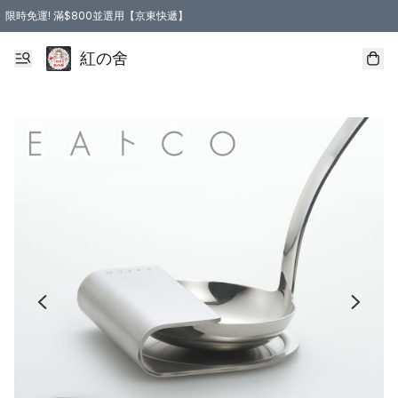
限時免運! 滿$800並選用【京東快遞】
紅の舍