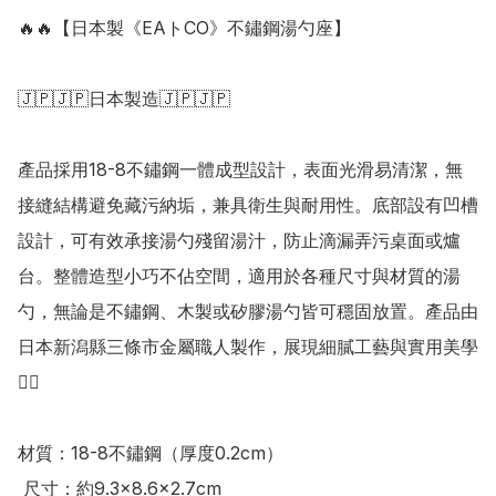
🔥🔥【日本製《EAトCO》不鏽鋼湯勺座】

🇯🇵🇯🇵日本製造🇯🇵🇯🇵

產品採用18-8不鏽鋼一體成型設計，表面光滑易清潔，無
接縫結構避免藏污納垢，兼具衛生與耐用性。底部設有凹槽
設計，可有效承接湯勺殘留湯汁，防止滴漏弄污桌面或爐
台。整體造型小巧不佔空間，適用於各種尺寸與材質的湯
勺，無論是不鏽鋼、木製或矽膠湯勺皆可穩固放置。產品由
日本新潟縣三條市金屬職人製作，展現細膩工藝與實用美學
👍🏻 

材質：18-8不鏽鋼（厚度0.2cm）

 尺寸：約9.3×8.6×2.7cm
