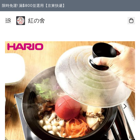
限時免運! 滿$800並選用【京東快遞】
紅の舍