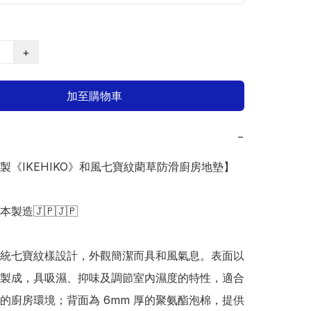
+
加至購物車
−
本製《IKEHIKO》和風七寶紋藺草防滑廚房地墊】

日本製造🇯🇵🇯🇵

統七寶紋樣設計，外觀簡潔而具和風氣息。表面以
製成，具吸濕、抑味及調節室內濕度的特性，適合
的廚房環境；背面為 6mm 厚的聚氨酯泡棉，提供