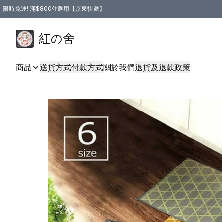
限時免運! 滿$800並選用【京東快遞】
紅の舍
商品
送貨方式
付款方式
關於我們
退貨及退款政策