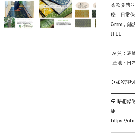
柔軟腳感並
塵，日常保
8mm，鋪
用👍🏻 

 材質：表地為藺草，背面為聚氨酯泡棉 6mm

 產地：日本

💢如沒註
___________
💬 唔想
組：

https://c
___________