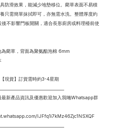
具防滑效果，能減少地墊移位。藺草表面不易積
養只需簡單抹拭即可，亦無需水洗。整體厚度約 
設後不影響門板開關，適合長形廚房或料理檯前使
明【現貨】訂貨需時約3-4星期

________________________________

錯過最新產品資訊及優惠歡迎加入我哋Whatsapp群
hat.whatsapp.com/IJFfq1i7kMz46Zjc1NSXQF

________________________________
