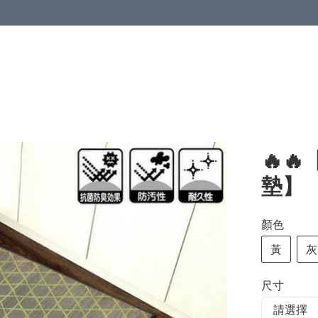
🔥
墊】
顏色
黃
灰
尺寸