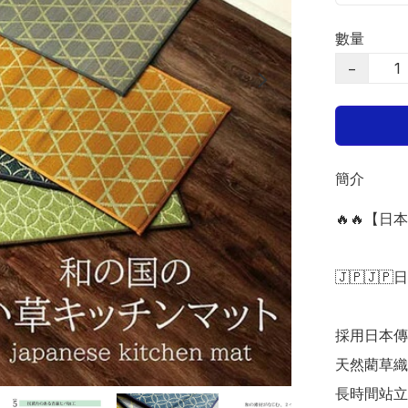
數量
−
簡介
🔥🔥【日
🇯🇵🇯🇵
採用日本傳
天然藺草織
長時間站立