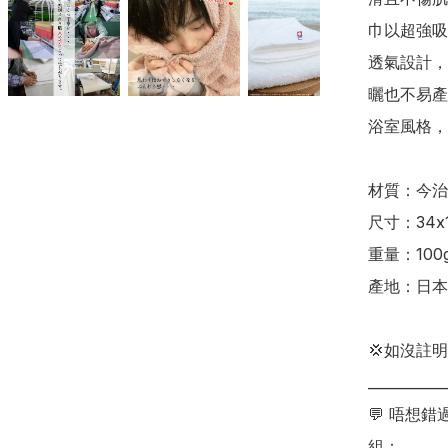
巾以超強吸
透氣設計，
曬也不易產
浴室風格，
材質：今治
尺寸：34x1
重量：100g
產地：日本

💢如沒註
___________
💬 唔想
組：
