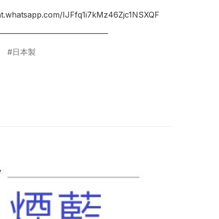
hat.whatsapp.com/IJFfq1i7kMz46Zjc1NSXQF

日本製