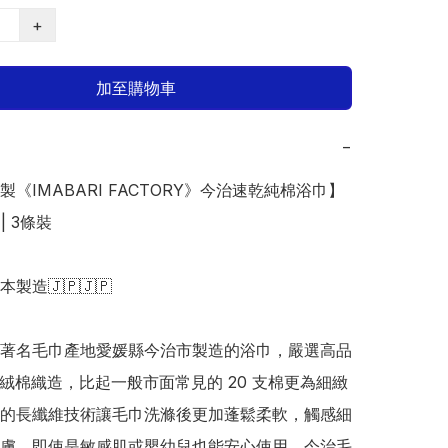
+
加至購物車
−
本製《IMABARI FACTORY》今治速乾純棉浴巾】
| 3條裝

日本製造🇯🇵🇯🇵

著名毛巾產地愛媛縣今治市製造的浴巾，嚴選高品
支長絨棉織造，比起一般市面常見的 20 支棉更為細緻
的長纖維技術讓毛巾洗滌後更加蓬鬆柔軟，觸感細
膚，即使是敏感肌或嬰幼兒也能安心使用。今治毛