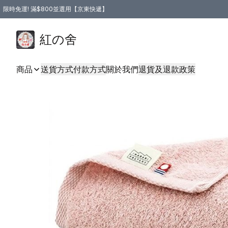
限時免運! 滿$800並選用【京東快遞】
紅の舍
商品
送貨方式
付款方式
關於我們
退貨及退款政策