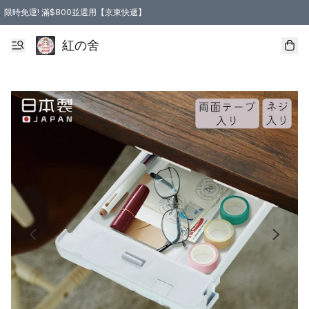
限時免運! 滿$800並選用【京東快遞】
紅の舍