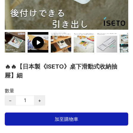
🔥🔥【日本製《ISETO》桌下滑動式收納抽
屜】細
數量
−
+
加至購物車