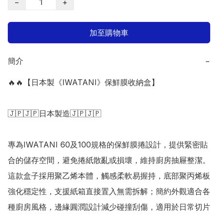
−
+
加至購物車
簡介
−
🔥🔥【日本製《IWATANI》保鮮膜收納盒】

🇯🇵🇯🇵日本製造🇯🇵🇯🇵

專為IWATANI 60及100規格的保鮮膜捲設計，提供緊密貼
合的儲存空間，避免捲紙散亂或損壞，維持廚房抽屜整潔。
這款盒子採用聚乙烯本體，觸感柔軟易握持，底部聚丙烯板
強化穩定性，支援紙箱直接置入無需拆解；簡約外觀適合各
種廚房風格，邊緣圓潤設計減少碰撞刮傷，適用於日常切片