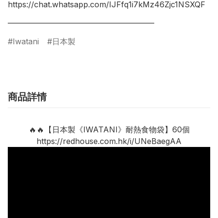
https://chat.whatsapp.com/IJFfq1i7kMz46Zjc1NSXQF

Iwatani
日本製
商品詳情
🔥🔥【日本製《IWATANI》耐熱食物袋】60個
https://redhouse.com.hk/i/UNeBaegAA