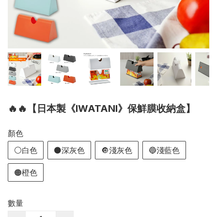
🔥🔥【日本製《IWATANI》保鮮膜收納盒】
顏色
⚪白色
⚫深灰色
🔘淺灰色
🔵淺藍色
🟠橙色
數量