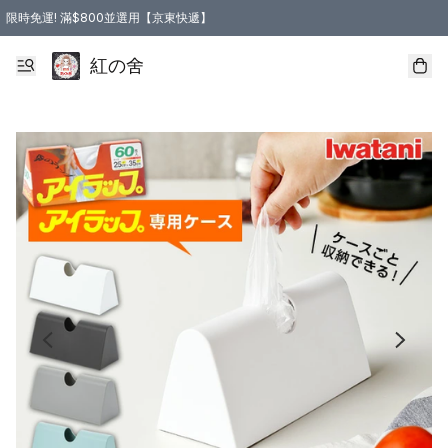
限時免運! 滿$800並選用【京東快遞】
紅の舍