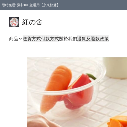
限時免運! 滿$800並選用【京東快遞】
紅の舍
商品
送貨方式
付款方式
關於我們
退貨及退款政策