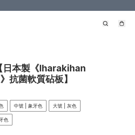
【日本製《Iharakihan
AL》抗菌軟質砧板】
灰色
中號 | 象牙色
大號 | 灰色
象牙色