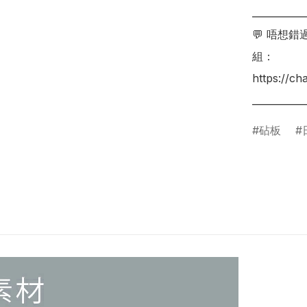
___________
💬 唔想
組：

https://c
砧板