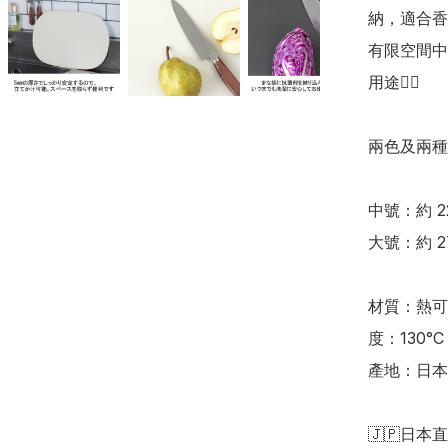
納，適合香
有限空間中
用途👍🏻

兩色及兩種
中號：約 22 x
大號：約 27 
材質：熱可塑性
度：130°C

產地：日本

🇯🇵日本直