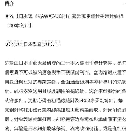
簡介
−
🔥🔥【日本製《KAWAGUCHI》家常萬用鋼針手縫針線組
（30本入）】

🇯🇵🇯🇵日本製造🇯🇵🇯🇵

這款由日本手藝大廠研發的三十本入萬用手縫針套裝，是每
個家庭不可或缺的應急與手工藝儲備利器。盒內精選八種不
同長度與粗細的專業鋼針，全面涵蓋絲綢等薄料專用的絲綢
針、純棉衣物適用且極具韌性的棉線針、適合車縫服飾的各
式洋服針，更貼心備有粗毛線縫針及No.3專業刺繡針。每
支鋼針均採用優質鐵材經鎳鍍層工藝精製而成，針身剛硬耐
磨，針尖經過精細打磨，能輕易穿透各種布料纖維而不傷衣
物。無論是日常鈕扣脫落修補、衣物破洞縫補，還是進行細