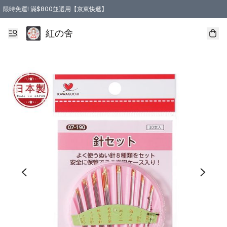
限時免運! 滿$800並選用【京東快遞】
紅の舍