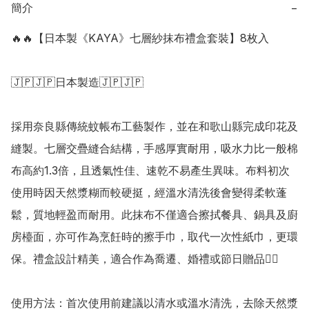
簡介
−
🔥🔥【日本製《KAYA》七層紗抹布禮盒套裝】8枚入

🇯🇵🇯🇵日本製造🇯🇵🇯🇵

採用奈良縣傳統蚊帳布工藝製作，並在和歌山縣完成印花及
縫製。七層交疊縫合結構，手感厚實耐用，吸水力比一般棉
布高約1.3倍，且透氣性佳、速乾不易產生異味。布料初次
使用時因天然漿糊而較硬挺，經溫水清洗後會變得柔軟蓬
鬆，質地輕盈而耐用。此抹布不僅適合擦拭餐具、鍋具及廚
房檯面，亦可作為烹飪時的擦手巾，取代一次性紙巾，更環
保。禮盒設計精美，適合作為喬遷、婚禮或節日贈品👍🏻

使用方法：首次使用前建議以清水或溫水清洗，去除天然漿