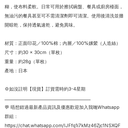
糊，使布料柔軟。日常可用於擦拭碗盤、餐具或廚房檯面，
無油污的餐具甚至可不需清潔劑即可清潔。使用後清洗並攤
開晾乾，保持透氣速乾，避免異味。

材質：正面印花／100%棉；內層／100%嫘縈（人造絲） 

尺寸：約30 × 30cm（單枚） 

重量：約28g（單枚）

產地：日本

💢如沒註明【現貨】訂貨需時約3-4星期

___________________________________________

💬 唔想錯過最新產品資訊及優惠歡迎加入我哋Whatsapp
群組：

https://chat.whatsapp.com/IJFfq1i7kMz46Zjc1NSXQF
