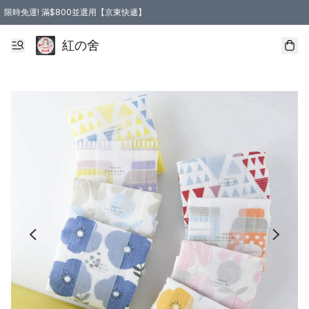
限時免運! 滿$800並選用【京東快遞】
紅の舍