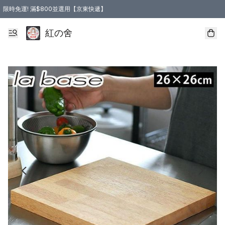
限時免運! 滿$800並選用【京東快遞】
紅の舍