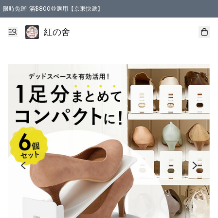
限時免運! 滿$800並選用【京東快遞】
紅の舍