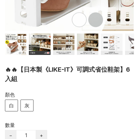
🔥🔥【日本製《LIKE-IT》可調式省位鞋架】6
入組
顏色
白
灰
數量
−
+