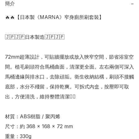
簡介
−
🔥🔥【日本製《MARNA》窄身廁所刷套裝】

🇯🇵🇯🇵日本製造🇯🇵🇯🇵

72mm超薄設計，可貼牆擺放或放入狹窄空間，節省浴室空
間。植毛刷頭符合馬桶曲面，清潔更全面。左右兩側可深入
馬桶邊緣與排水口，去除頑垢。衛生收納結構，刷頭不接觸
底部，水分不殘留，保持乾爽。可拆式內盒，按壓即可取
出，方便清洗，維持整體清潔👍🏻

材質：ABS樹脂 / 聚丙烯 

尺寸：約 368 × 168 × 72 mm 

重量：330g
