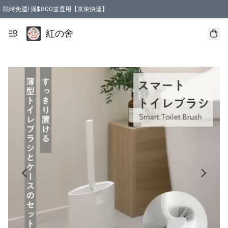
限時免運! 滿$800並選用【京東快遞】
紅の舍