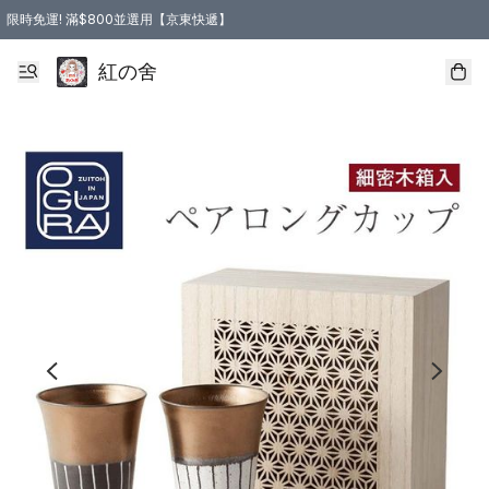
限時免運! 滿$800並選用【京東快遞】
紅の舍