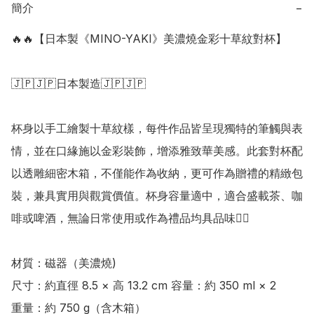
簡介
−
🔥🔥【日本製《MINO-YAKI》美濃燒金彩十草紋對杯】

🇯🇵🇯🇵日本製造🇯🇵🇯🇵

杯身以手工繪製十草紋樣，每件作品皆呈現獨特的筆觸與表
情，並在口緣施以金彩裝飾，增添雅致華美感。此套對杯配
以透雕細密木箱，不僅能作為收納，更可作為贈禮的精緻包
裝，兼具實用與觀賞價值。杯身容量適中，適合盛載茶、咖
啡或啤酒，無論日常使用或作為禮品均具品味👍🏻

材質：磁器（美濃燒)

尺寸：約直徑 8.5 × 高 13.2 cm 容量：約 350 ml × 2

重量：約 750 g（含木箱）
