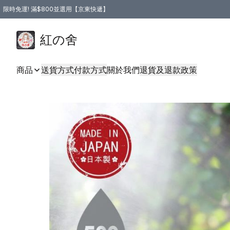
限時免運! 滿$800並選用【京東快遞】
紅の舍
商品
送貨方式
付款方式
關於我們
退貨及退款政策