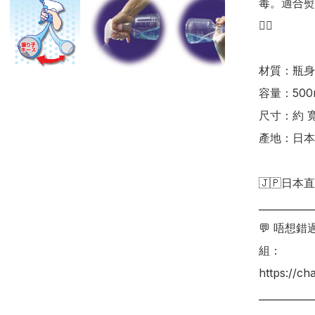
毒。適合熨
👍🏻

材質：瓶身
容量：500m
尺寸：約 寬1
產地：日本

🇯🇵日本直
___________
💬 唔想
組：

https://c
___________