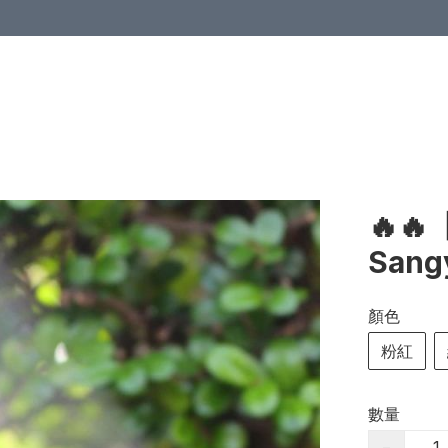
🔥
San
顏色
粉紅
數量
−