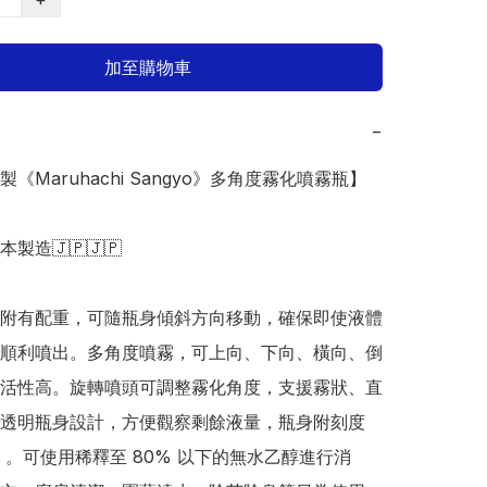
加至購物車
−
本製《Maruhachi Sangyo》多角度霧化噴霧瓶】

日本製造🇯🇵🇯🇵

附有配重，可隨瓶身傾斜方向移動，確保即使液體
順利噴出。多角度噴霧，可上向、下向、橫向、倒
活性高。旋轉噴頭可調整霧化角度，支援霧狀、直
透明瓶身設計，方便觀察剩餘液量，瓶身附刻度
l）。可使用稀釋至 80% 以下的無水乙醇進行消