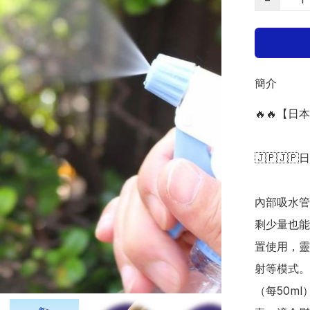
簡介
🔥🔥【日
🇯🇵🇯🇵
內部吸水管
剩少量也能
置使用，靈
射等模式。
（每50m