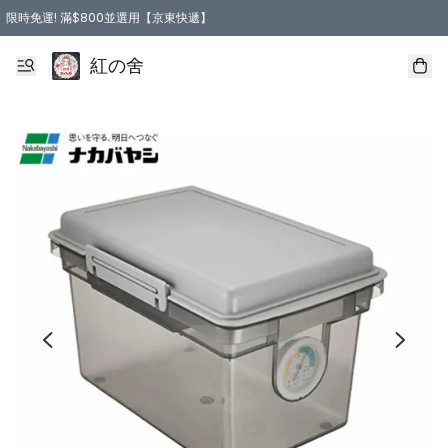
限時免運! 滿$800並選用【京東快遞】
紅の舍