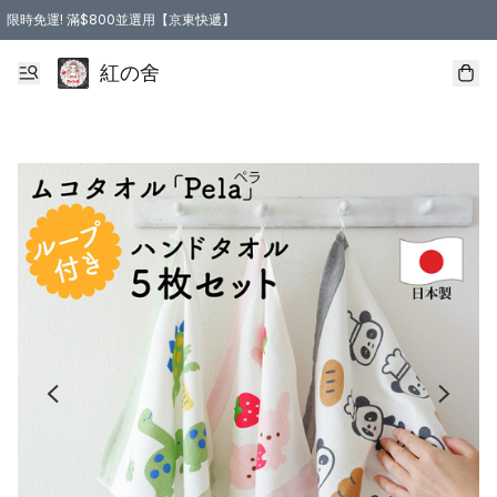
限時免運! 滿$800並選用【京東快遞】
紅の舍