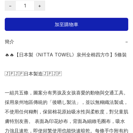
−
+
加至購物車
簡介
−
🔥🔥【日本製《NITTA TOWEL》泉州全棉四方巾】5條裝

🇯🇵🇯🇵日本製造🇯🇵🇯🇵

一組共五條，圖案分有男孩及女孩喜愛的動物與交通工具。 
採用泉州地區傳統的「後晒し製法」，並以無糊織法製成，
不使用任何糊劑，保留棉花原始吸水性與柔軟度，對兒童肌
膚特別友善。 表面為印花紗布，背面為細緻毛圈布，吸水
力強且速乾，即使頻繁使用也能快速晾乾。每條手巾附有約