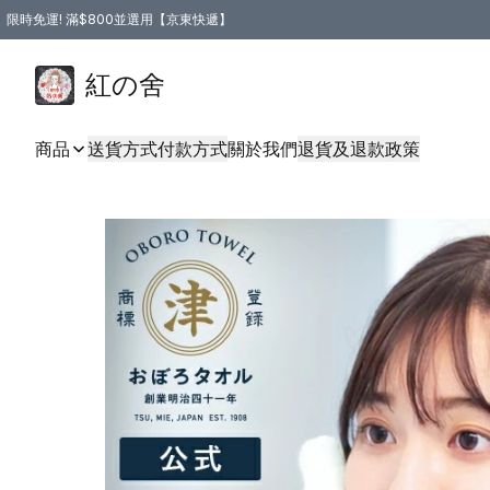
限時免運! 滿$800並選用【京東快遞】
紅の舍
商品
送貨方式
付款方式
關於我們
退貨及退款政策