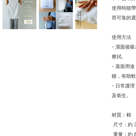
使用時能帶
而可靠的選擇
使用方法

- 潔面後
擦拭。

- 蒸面用
鐘，有助軟
- 日常護
及衛生。

材質：棉

 尺寸：約 32 × 60 cm

 重量：約 60g
