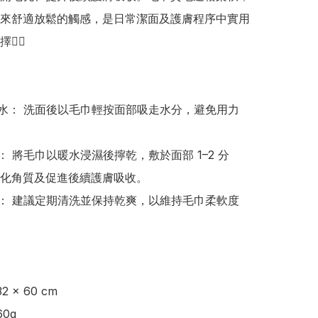
來舒適放鬆的觸感，是日常潔面及護膚程序中實用
🏻 

吸水： 洗面後以毛巾輕按面部吸走水分，避免用力
途： 將毛巾以暖水浸濕後擰乾，敷於面部 1–2 分
化角質及促進後續護膚吸收。

理： 建議定期清洗並保持乾爽，以維持毛巾柔軟度