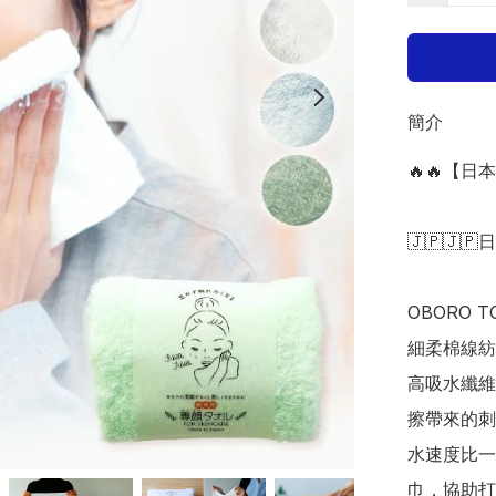
簡介
🔥🔥【日
🇯🇵🇯🇵
OBORO
細柔棉線紡
高吸水纖維
擦帶來的刺
水速度比一
巾，協助打