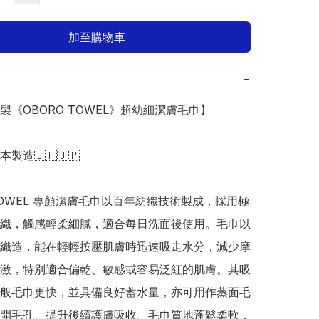
加至購物車
−
本製《OBORO TOWEL》超幼細潔膚毛巾】

日本製造🇯🇵🇯🇵

 TOWEL 專顏潔膚毛巾以百年紡織技術製成，採用極
織，觸感輕柔細膩，適合每日洗面後使用。毛巾以
織造，能在輕輕按壓肌膚時迅速吸走水分，減少摩
激，特別適合偏乾、敏感或容易泛紅的肌膚。其吸
般毛巾更快，並具備良好蓄水量，亦可用作蒸面毛
開毛孔、提升後續護膚吸收。毛巾質地蓬鬆柔軟，