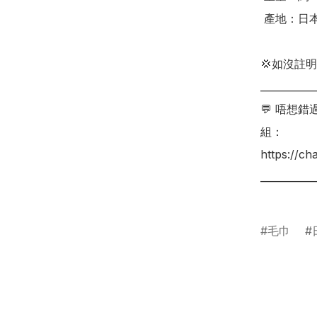
 產地：日本

💢如沒註
___________
💬 唔想
組：

https://c
___________
毛巾