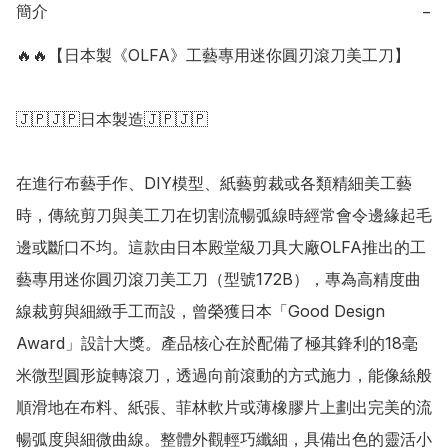
簡介
−
🔥🔥【日本製《OLFA》工藝專用迷你圓刃滾刀美工刀】

🇯🇵🇯🇵日本製造🇯🇵🇯🇵

在進行布藝手作、DIY模型、紙藝剪裁或各類精細美工藝
時，傳統剪刀與美工刀在切割流暢弧線時經常會令邊緣起毛
邊或斷口不均。這款由日本殿堂級刀具大廠OLFA推出的工
藝專用迷你圓刃滾刀美工刀（型號172B），專為高精度曲
線裁剪與細緻手工而設，曾榮獲日本「Good Design 
Award」設計大獎。產品核心在於配備了極其鋒利的18毫
米微型圓形旋轉滾刀，透過向前滾動的方式施力，能像絲般
順滑地在布料、紙張、菲林軟片或薄橡膠片上劃出完美的流
暢弧度與細微曲線。整體外觀輕巧纖細，具備出色的靈活小