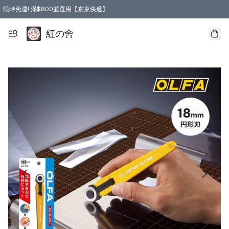
限時免運! 滿$800並選用【京東快遞】
紅の舍