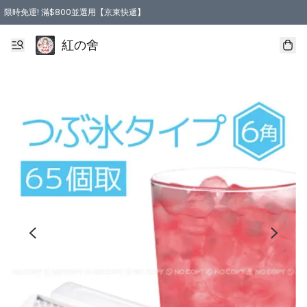
限時免運! 滿$800並選用【京東快遞】
紅の舍