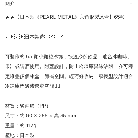
簡介
−
🔥🔥【日本製《PEARL METAL》六角形製冰盒】65粒

🇯🇵🇯🇵日本製造🇯🇵🇯🇵

可製作約 65 顆小顆粒冰塊，快速冷卻飲品，適合冰咖啡、
果汁或調酒使用。附蓋設計，防止冷凍庫異味沾附，亦可穩
定堆疊多個冰盒，節省空間。輕巧好收納，窄長型設計適合
冷凍庫門邊或狹窄空間👍🏻

材質：聚丙烯（PP） 

尺寸：約 90 × 265 × 高 35 mm 

重量：約 117g

產地：日本製
