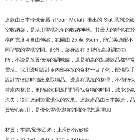
這款由日本珍珠金屬（Pearl Metal）推出的 Skit 系列冷藏
室收納架，是活用雪櫃死角的收納神器。其最大的特色在於
橫向寬度可自由伸縮，範圍由 25 至 35cm，能完美適配不
同型號的雪櫃空間。此外，架身設有 3 階段高度調節功
能，不論是放置低矮的調味罐，還是稍高的瓶裝飲品都非常
靈活。採用透明設計令內部存放的食材一目了然，配備取手
設計方便隨時抽出拿取物品。透過有系統的整理，不僅能保
持庫內整潔，更能縮短開啟門門尋找食物的時間，減少冷氣
流失，從而達到節電環保的效果。這款產品由日本製造，品
質安心耐用，是優化雪櫃儲物空間的理想選擇👍🏻

材質：本體/聚苯乙烯；止滑部分/矽膠

尺寸：約 250～350 × 200 × 140mm
