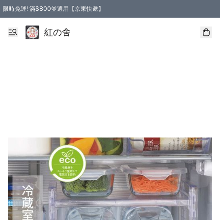
限時免運! 滿$800並選用【京東快遞】
紅の舍