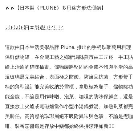
🔥🔥【日本製《PLUNE》多用途方形珐瑯鍋】

🇯🇵🇯🇵日本製造🇯🇵🇯🇵

這款由日本生活美學品牌 Plune. 推出的手柄琺瑯萬用料理
保鮮儲物罐，在金屬工藝之鄉新潟縣燕市由工匠逐一手工貼
繪上治癒的貓咪插畫。儲物罐將堅固的金屬本體與平滑的高
溫玻璃層完美結合，表面極之防酸、防鹽且抗菌。方形帶手
柄的薄型設計能完美收納於雪櫃，拿取極為順手。儲物罐功
能全能，不論是用作味噌、泡菜、咖哩的防味保鮮盒，還是
直接放上火爐或電磁爐當作小型小湯鍋煮湯、加熱剩菜都完
美勝任。高質感的琺瑯層絕不吸附異味與色漬，不論是煮咖
啡、裝番茄醬還是存放中藥都始終保持潔淨如新👍🏻
