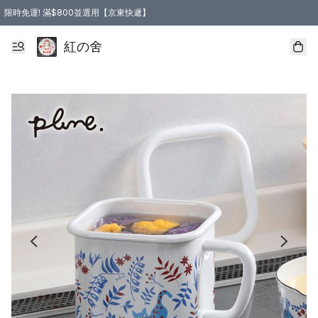
限時免運! 滿$800並選用【京東快遞】
紅の舍