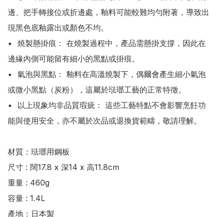
邊、把手轉接位或折邊處，釉料可能較難均勻附著，導致出
現黑色底釉露出或顏色不均。

•	燒製懸掛痕： 在燒製過程中，產品需懸掛支撐，因此在
邊緣內側可能留有細小的黑點或掛痕。

•	氣泡與黑點： 釉料在高溫燒製下，偶爾會產生細小氣泡
或微小黑點（炭粉），這屬於琺瑯工藝的正常特徵。

•	以上現象均非品質瑕疵： 這些工藝特點不會影響烹飪功
能與使用安全，亦不屬於次品或退換貨範疇，敬請理解。

材質：琺瑯用鋼板

尺寸 : 闊17.8 x 深14 x 高11.8cm

重量 : 460g

容量 : 1.4L

產地：日本製
