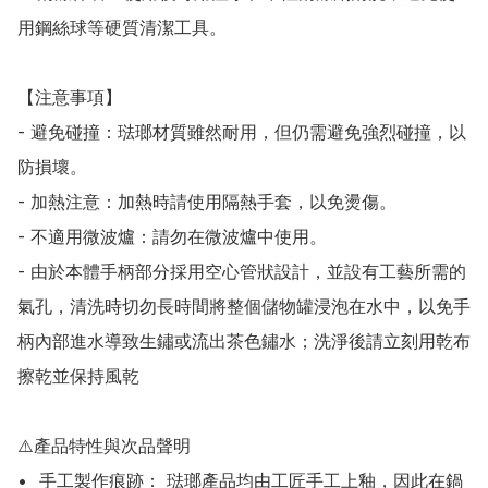
用鋼絲球等硬質清潔工具。

【注意事項】

- 避免碰撞：琺瑯材質雖然耐用，但仍需避免強烈碰撞，以
防損壞。

- 加熱注意：加熱時請使用隔熱手套，以免燙傷。

- 不適用微波爐：請勿在微波爐中使用。

- 由於本體手柄部分採用空心管狀設計，並設有工藝所需的
氣孔，清洗時切勿長時間將整個儲物罐浸泡在水中，以免手
柄內部進水導致生鏽或流出茶色鏽水；洗淨後請立刻用乾布
擦乾並保持風乾

⚠️產品特性與次品聲明

•	手工製作痕跡： 琺瑯產品均由工匠手工上釉，因此在鍋