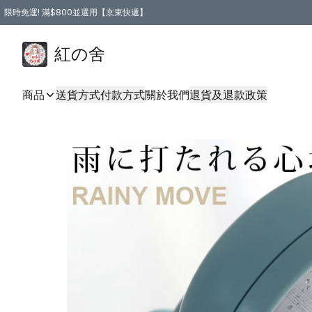
限時免運! 滿$800並選用【京東快遞】
紅の舍
商品
送貨方式
付款方式
關於我們
退貨及退款政策