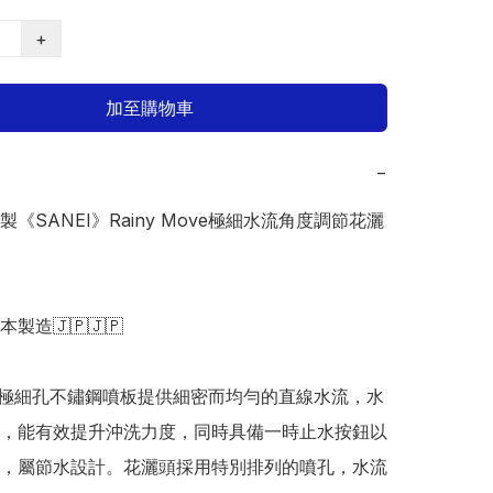
+
加至購物車
−
本製《SANEI》Rainy Move極細水流角度調節花灑
日本製造🇯🇵🇯🇵

mm 極細孔不鏽鋼噴板提供細密而均勻的直線水流，水
，能有效提升沖洗力度，同時具備一時止水按鈕以
，屬節水設計。花灑頭採用特別排列的噴孔，水流