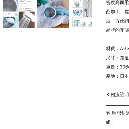
密度高而柔
凸加工，握
度，方便調
品牌的花灑喉使
材費：ABS
尺寸：寬度約 
重量：306g
產地：日本

💢如沒註
___________
💬 唔想
組：
