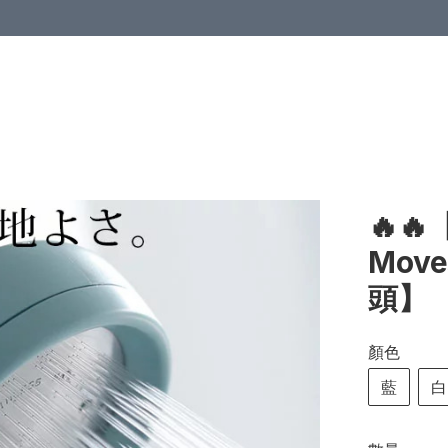
🔥
Mo
頭】
顏色
藍
白