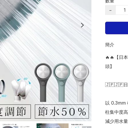
數量
−
簡介
🔥🔥【日
頭】

🇯🇵🇯🇵
以 0.3
柱集中度高
減少用水量