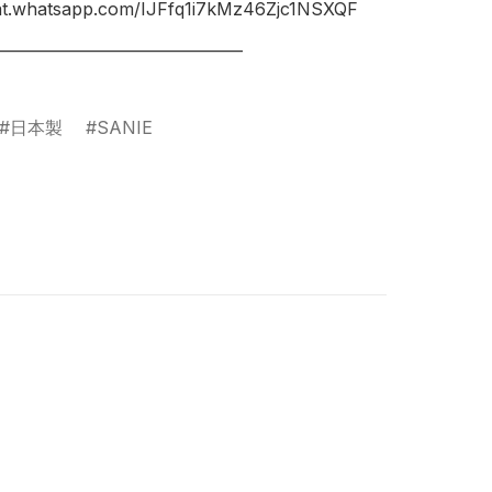
hat.whatsapp.com/IJFfq1i7kMz46Zjc1NSXQF

________________________________

日本製
SANIE