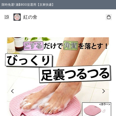
限時免運! 滿$800並選用【京東快遞】
紅の舍