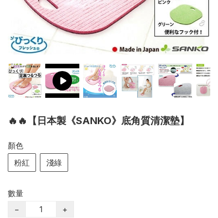
🔥🔥【日本製《SANKO》底角質清潔墊】
顏色
粉紅
淺綠
數量
−
+