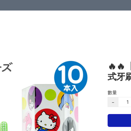
🔥
式牙刷
數量
−