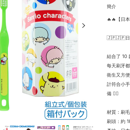
簡介
🔥🔥【日
🇯🇵🇯🇵
結合了 10
每天刷牙都
衛生又方便
計符合小手
備 👍🏻

材質：刷毛
刷頭：約 18