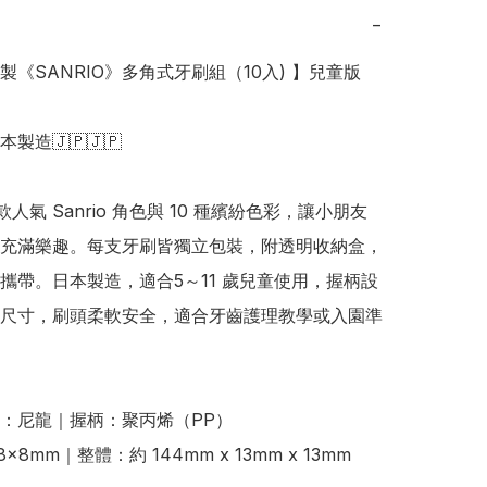
−
本製《SANRIO》多角式牙刷組（10入) 】兒童版

日本製造🇯🇵🇯🇵

 款人氣 Sanrio 角色與 10 種繽紛色彩，讓小朋友
充滿樂趣。每支牙刷皆獨立包裝，附透明收納盒，
攜帶。日本製造，適合5～11 歲兒童使用，握柄設
尺寸，刷頭柔軟安全，適合牙齒護理教學或入園準
：尼龍｜握柄：聚丙烯（PP） 

×8mm｜整體：約 144mm x 13mm x 13mm 
