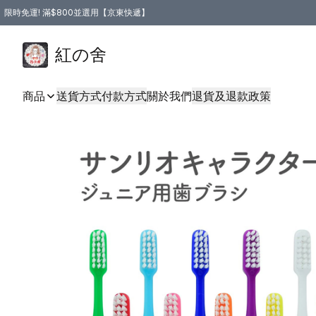
限時免運! 滿$800並選用【京東快遞】
紅の舍
商品
送貨方式
付款方式
關於我們
退貨及退款政策