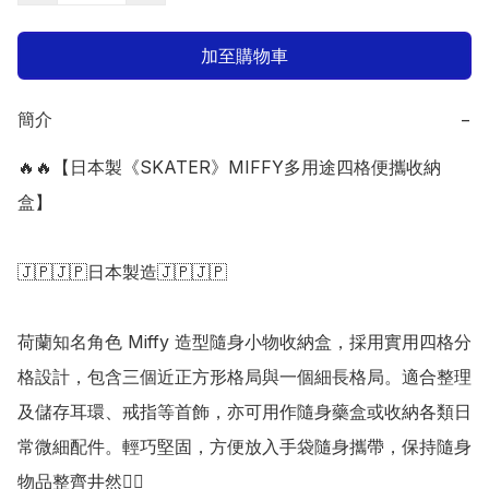
加至購物車
簡介
−
🔥🔥【日本製《SKATER》MIFFY多用途四格便攜收納
盒】

🇯🇵🇯🇵日本製造🇯🇵🇯🇵

​荷蘭知名角色 Miffy 造型隨身小物收納盒，採用實用四格分
格設計，包含三個近正方形格局與一個細長格局。適合整理
及儲存耳環、戒指等首飾，亦可用作隨身藥盒或收納各類日
常微細配件。輕巧堅固，方便放入手袋隨身攜帶，保持隨身
物品整齊井然👍🏻
