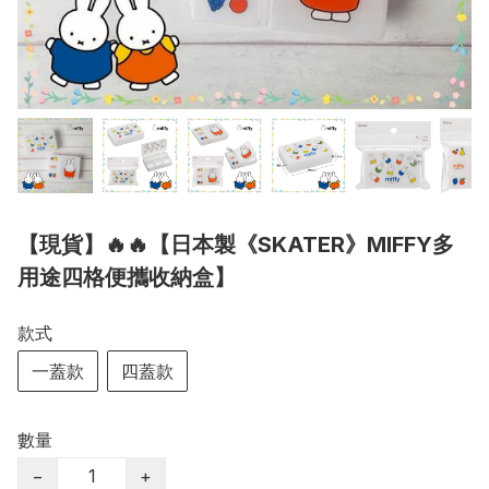
【現貨】🔥🔥【日本製《SKATER》MIFFY多
用途四格便攜收納盒】
款式
一蓋款
四蓋款
數量
−
+