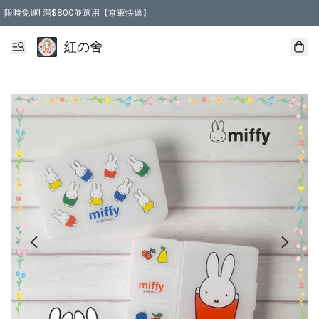
限時免運! 滿$800並選用【京東快遞】
紅の舍