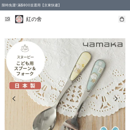
限時免運! 滿$800並選用【京東快遞】
紅の舍