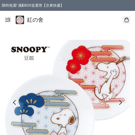
限時免運! 滿$800並選用【京東快遞】
紅の舍