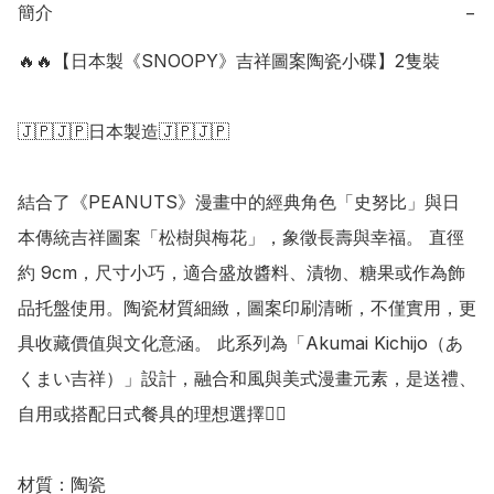
簡介
−
🔥🔥【日本製《SNOOPY》吉祥圖案陶瓷小碟】2隻裝 

🇯🇵🇯🇵日本製造🇯🇵🇯🇵

結合了《PEANUTS》漫畫中的經典角色「史努比」與日
本傳統吉祥圖案「松樹與梅花」，象徵長壽與幸福。 直徑
約 9cm，尺寸小巧，適合盛放醬料、漬物、糖果或作為飾
品托盤使用。陶瓷材質細緻，圖案印刷清晰，不僅實用，更
具收藏價值與文化意涵。 此系列為「Akumai Kichijo（あ
くまい吉祥）」設計，融合和風與美式漫畫元素，是送禮、
自用或搭配日式餐具的理想選擇👍🏻

材質：陶瓷 
