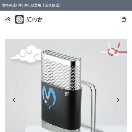
限時免運! 滿$800並選用【京東快遞】
紅の舍