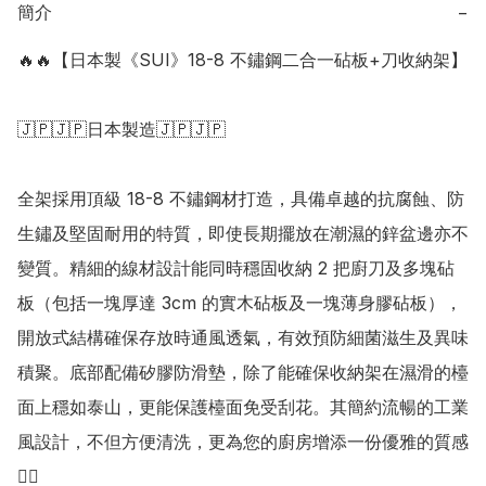
簡介
−
🔥🔥【日本製《SUI》18-8 不鏽鋼二合一砧板+刀收納架】

🇯🇵🇯🇵日本製造🇯🇵🇯🇵

全架採用頂級 18-8 不鏽鋼材打造，具備卓越的抗腐蝕、防
生鏽及堅固耐用的特質，即使長期擺放在潮濕的鋅盆邊亦不
變質。精細的線材設計能同時穩固收納 2 把廚刀及多塊砧
板（包括一塊厚達 3cm 的實木砧板及一塊薄身膠砧板），
開放式結構確保存放時通風透氣，有效預防細菌滋生及異味
積聚。底部配備矽膠防滑墊，除了能確保收納架在濕滑的檯
面上穩如泰山，更能保護檯面免受刮花。其簡約流暢的工業
風設計，不但方便清洗，更為您的廚房增添一份優雅的質感
👍🏻
