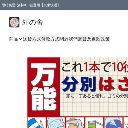
限時免運! 滿$800並選用【京東快遞】
紅の舍
商品
送貨方式
付款方式
關於我們
退貨及退款政策