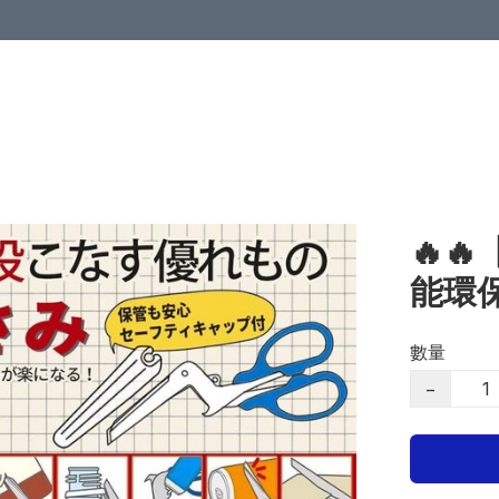
🔥
能環
數量
−