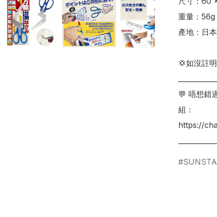
尺寸：60 × 
重量：56g

產地：日本

💢如沒註
___________
💬 唔想
組：

https://c
SUNSTA