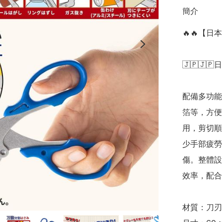
簡介
🔥🔥【日
🇯🇵🇯🇵
配備多功能
箔等，方便
用，剪切順
少手部疲勞
傷。整體設
效率，配合環
材質：刀刃