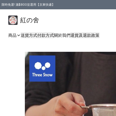
限時免運! 滿$800並選用【京東快遞】
紅の舍
商品
送貨方式
付款方式
關於我們
退貨及退款政策