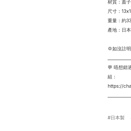
材質：蓋子-
尺寸：13x1
重量：約330
產地：日本
💢如沒註
___________
💬 唔想
組：

https://c
___________
日本製