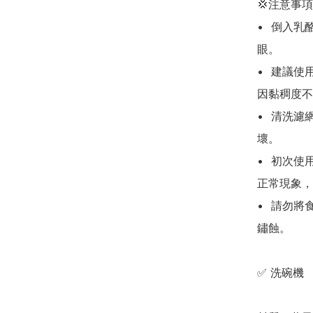
💢注意事項

•	倒入乳酪前請勿預先攪拌，否則乳酪顆粒變細可能通過網
眼。

•	建議使用一般市售原味乳酪，自家製乳酪（如里海乳酪）
因黏稠度不
•	清洗濾網時請輕力刷洗，避免用力過猛導致網面變形或損
壞。

•	初次使用若抹拭時有黑跡，乃不鏽鋼表面的「氧化膜」屬
正常現象，
•	請勿將食材長時間存放在罐內或用於存放油類，以免引起
鏽蝕。

✅ 洗碗機
