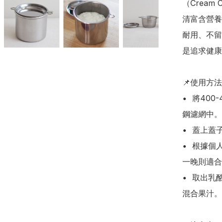
（Crea
清富含營養
耐用、不留
是追求健康
📌使用方法

•	將400-450g的市售原味乳酪（不需攪拌）直接倒入不鏽
鋼濾網中。

•	蓋上蓋子後，放入冰箱冷藏室靜置。

•	根據個人喜好控制時間：短時間水濾適合做沙律醬；放置
一晚則適合
•	取出乳酪後，收集罐底營養豐富的乳清（Hohey）飲用或
混合果汁。
