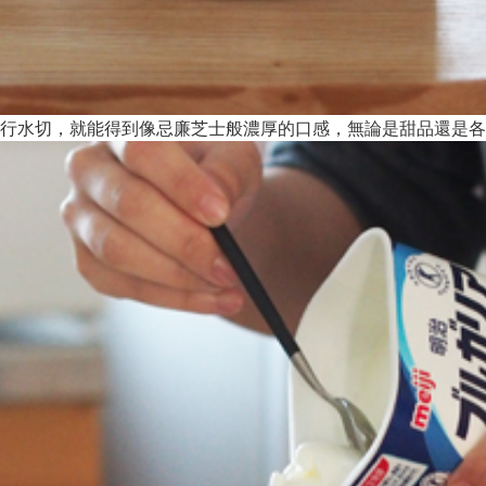
行水切，就能得到像忌廉芝士般濃厚的口感，無論是甜品還是各