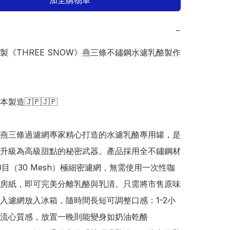
加至購物車
−
日本製《THREE SNOW》燕三條不鏽鋼水濾乳酪製作
日本製造🇯🇵🇯🇵

燕三條過濾網專家精心打造的水濾乳酪專用罐，是
升級為高級甜點的秘密武器。產品採用全不鏽鋼材
0目（30 Mesh）極細密濾網，無需使用一次性咖
房紙，即可完美分離乳酪與乳清。只需將市售原味
入濾網放入冰箱，隨時間長短可調整口感：1-2小
流心質感，放置一晚則能變身如奶油乾酪