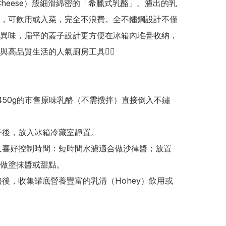
m Cheese）般細滑綿密的「希臘式乳酪」。濾出的乳
，可飲用或入菜，完全不浪費。全不鏽鋼設計不僅
異味，扁平的蓋子設計更方便在冰箱內堆疊收納，
與高品質生活的人氣廚房工具👍🏻

做塗抹醬或甜點。
