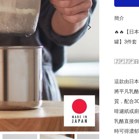
簡介
🔥🔥【
罐】3件套

🇯🇵🇯🇵
這款由日本
將平凡乳酪
質，配合3
啡濾紙或廚
乳酪直接倒
時可得濃郁