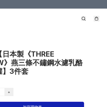
【日本製《THREE
OW》燕三條不鏽鋼水濾乳酪
罐】3件套
+