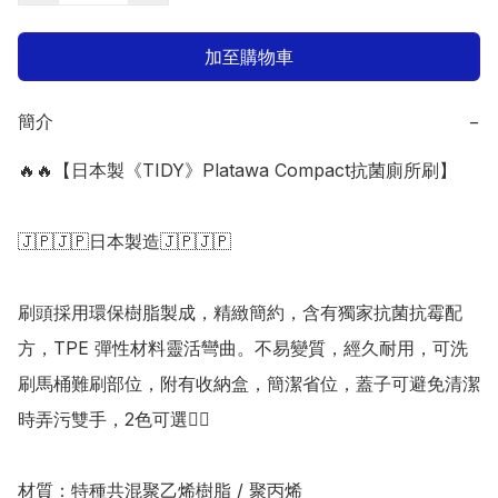
加至購物車
簡介
−
🔥🔥【日本製《TIDY》Platawa Compact抗菌廁所刷】 

🇯🇵🇯🇵日本製造🇯🇵🇯🇵

刷頭採用環保樹脂製成，精緻簡約，含有獨家抗菌抗霉配
方，TPE 彈性材料靈活彎曲。不易變質，經久耐用，可洗
刷馬桶難刷部位，附有收納盒，簡潔省位，蓋子可避免清潔
時弄污雙手，2色可選👍🏻

材質：特種共混聚乙烯樹脂 / 聚丙烯
