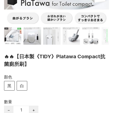
🔥🔥【日本製《TIDY》Platawa Compact抗
菌廁所刷】
顏色
黑
白
數量
−
+