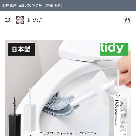
限時免運! 滿$800並選用【京東快遞】
紅の舍