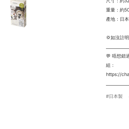
尺寸：約32.5
重量：約500
產地：日本

💢如沒註
___________
💬 唔想
組：

https://c
日本製