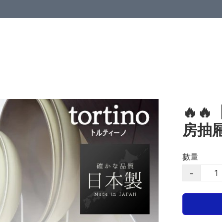
🔥
房抽
數量
−