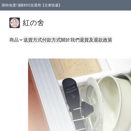
限時免運! 滿$800並選用【京東快遞】
紅の舍
商品
送貨方式
付款方式
關於我們
退貨及退款政策