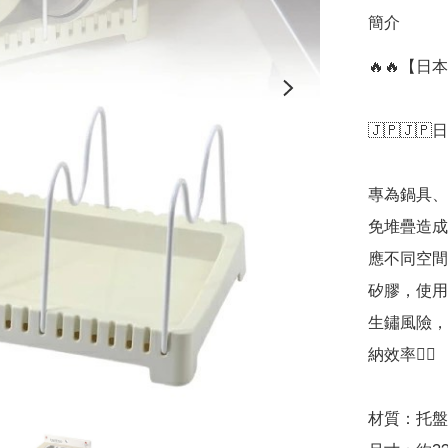
簡介
🔥🔥【日
🇯🇵🇯🇵
專為鍋具、
免堆疊造成
應不同空間
矽膠，使用
生鏽風險，
納效率👍🏻

材質：托盤