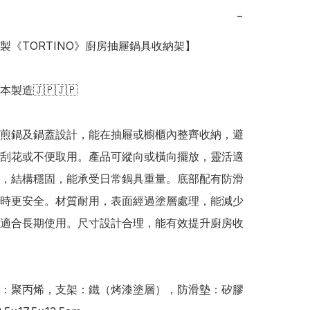
−
本製《TORTINO》廚房抽屜鍋具收納架】

日本製造🇯🇵🇯🇵

煎鍋及鍋蓋設計，能在抽屜或櫥櫃內整齊收納，避
刮花或不便取用。產品可縱向或橫向擺放，靈活適
，結構穩固，能承受日常鍋具重量。底部配有防滑
時更安全。材質耐用，表面經過塗層處理，能減少
適合長期使用。尺寸設計合理，能有效提升廚房收
：聚丙烯，支架：鐵（烤漆塗層），防滑墊：矽膠
