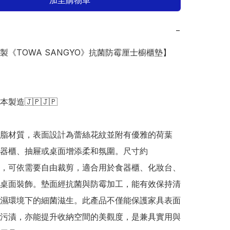
加至購物車
−
本製《TOWA SANGYO》抗菌防霉厘士櫥櫃墊】


日本製造🇯🇵🇯🇵

樹脂材質，表面設計為蕾絲花紋並附有優雅的荷葉
器櫃、抽屜或桌面增添柔和氛圍。尺寸約
0cm，可依需要自由裁剪，適合用於食器櫃、化妝台、
桌面裝飾。墊面經抗菌與防霉加工，能有效保持清
濕環境下的細菌滋生。此產品不僅能保護家具表面
污漬，亦能提升收納空間的美觀度，是兼具實用與