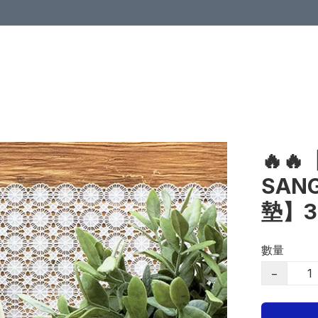
🔥
SAN
墊】3
數量
−