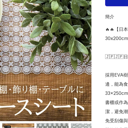
簡介
🔥🔥【日
30x200cm 
🇯🇵🇯🇵
採用EVA
邊，能為食
33×25
書櫃或作為
潔，避免潮
免受刮傷與