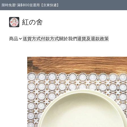
限時免運! 滿$800並選用【京東快遞】
紅の舍
商品
送貨方式
付款方式
關於我們
退貨及退款政策