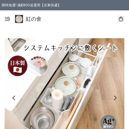
限時免運! 滿$800並選用【京東快遞】
紅の舍