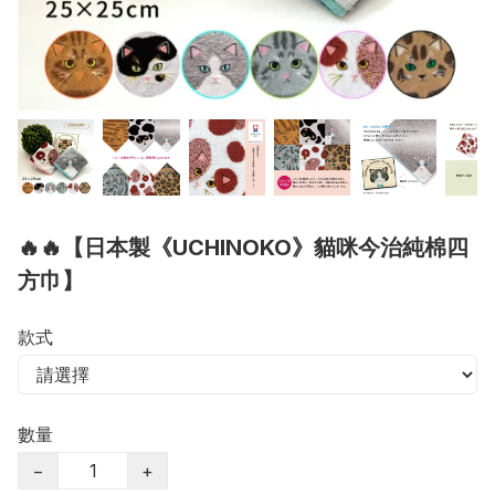
🔥🔥【日本製《UCHINOKO》貓咪今治純棉四
方巾】
款式
數量
−
+