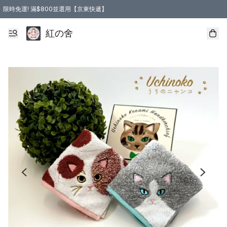
限時免運! 滿$800並選用【京東快遞】
紅の舍