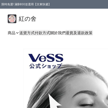
限時免運! 滿$800並選用【京東快遞】
紅の舍
商品
送貨方式
付款方式
關於我們
退貨及退款政策