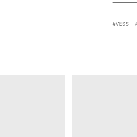
___________
VESS