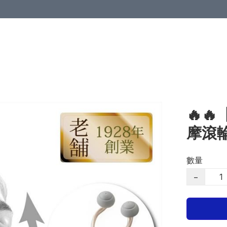
🔥
摩滾
數量
−