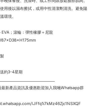
早晚保養後、洗澡時、或工作間隙放鬆臉部肌肉。

使用後以濕布擦拭，或用中性清潔劑清洗。避免陽
溫環境。

＋EVA；滾輪：彈性橡膠＋尼龍

7×D38×H175mm 

製

送約3-4星期

________________________________

錯過最新產品資訊及優惠歡迎加入我哋Whatsapp群
hat.whatsapp.com/IJFfq1i7kMz46Zjc1NSXQF
