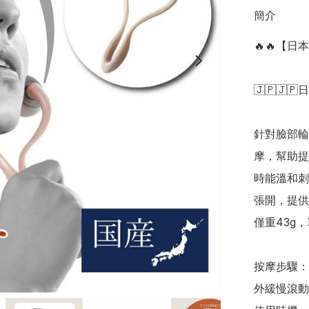
簡介
🔥🔥【日
🇯🇵🇯🇵
針對臉部輪
摩，幫助提
時能溫和刺
張開，提供
僅重43g，
按摩步驟：
外緩慢滾動